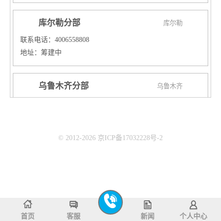
库尔勒分部
库尔勒
联系电话：4006558808
地址：筹建中
乌鲁木齐分部
乌鲁木齐
联系电话：4006558808
地址：
校区一：乌鲁木齐新市区铁路局爱家超市三楼
© 2012-2026 京ICP备17032228号-2
校区二：乌鲁木齐天山区国际置地新天地培训中心
校区三：乌鲁木齐经开区爱地大厦三楼鲨鱼公园
武威分部
武威
联系电话：4006558808
地址：武威市凉州区天一时代城郁金香门口二楼
首页
客服
新闻
个人中心