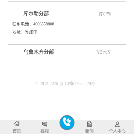
库尔勒分部
库尔勒
联系电话：4006558808
地址：筹建中
乌鲁木齐分部
乌鲁木齐
联系电话：4006558808
地址：
校区一：乌鲁木齐新市区铁路局爱家超市三楼
© 2012-2026 京ICP备17032228号-2
校区二：乌鲁木齐天山区国际置地新天地培训中心
校区三：乌鲁木齐经开区爱地大厦三楼鲨鱼公园
武威分部
武威
联系电话：4006558808
地址：武威市凉州区天一时代城郁金香门口二楼
首页
客服
新闻
个人中心