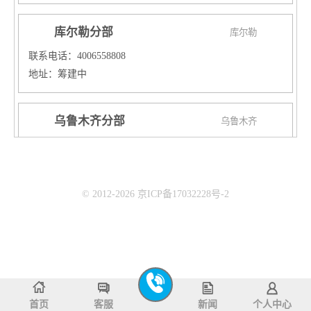
库尔勒分部
库尔勒
联系电话：4006558808
地址：筹建中
乌鲁木齐分部
乌鲁木齐
联系电话：4006558808
地址：
校区一：乌鲁木齐新市区铁路局爱家超市三楼
© 2012-2026 京ICP备17032228号-2
校区二：乌鲁木齐天山区国际置地新天地培训中心
校区三：乌鲁木齐经开区爱地大厦三楼鲨鱼公园
武威分部
武威
联系电话：4006558808
地址：武威市凉州区天一时代城郁金香门口二楼
首页
客服
新闻
个人中心