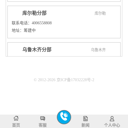
库尔勒分部
库尔勒
联系电话：4006558808
地址：筹建中
乌鲁木齐分部
乌鲁木齐
联系电话：4006558808
地址：
校区一：乌鲁木齐新市区铁路局爱家超市三楼
© 2012-2026 京ICP备17032228号-2
校区二：乌鲁木齐天山区国际置地新天地培训中心
校区三：乌鲁木齐经开区爱地大厦三楼鲨鱼公园
武威分部
武威
联系电话：4006558808
地址：武威市凉州区天一时代城郁金香门口二楼
首页
客服
新闻
个人中心