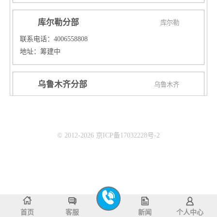
库尔勒分部
库尔勒
联系电话：4006558808
地址：筹建中
乌鲁木齐分部
乌鲁木齐
联系电话：4006558808
地址：
校区一：乌鲁木齐新市区铁路局爱家超市三楼
© 2012-2026 京ICP备17032228号-2
校区二：乌鲁木齐天山区国际置地新天地培训中心
校区三：乌鲁木齐经开区爱地大厦三楼鲨鱼公园
武威分部
武威
联系电话：4006558808
地址：武威市凉州区天一时代城郁金香门口二楼
首页
客服
新闻
个人中心