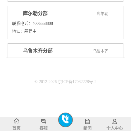
库尔勒分部
库尔勒
联系电话：4006558808
地址：筹建中
乌鲁木齐分部
乌鲁木齐
联系电话：4006558808
地址：
校区一：乌鲁木齐新市区铁路局爱家超市三楼
© 2012-2026 京ICP备17032228号-2
校区二：乌鲁木齐天山区国际置地新天地培训中心
校区三：乌鲁木齐经开区爱地大厦三楼鲨鱼公园
武威分部
武威
联系电话：4006558808
地址：武威市凉州区天一时代城郁金香门口二楼
首页
客服
新闻
个人中心