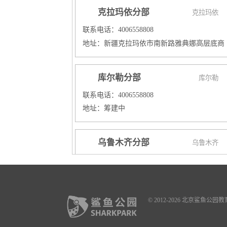
克拉玛依分部
克拉玛依
联系电话：4006558808
地址：新疆克拉玛依市南新路雅典娜高层底商
库尔勒分部
库尔勒
联系电话：4006558808
地址：筹建中
乌鲁木齐分部
乌鲁木齐
联系电话：4006558808
地址：
校区一：乌鲁木齐新市区铁路局爱家超市三楼
校区二：乌鲁木齐天山区国际置地新天地培训
© 2012-2026 北京鲨鱼
心
校区三：乌鲁木齐经开区爱地大厦三楼鲨鱼公