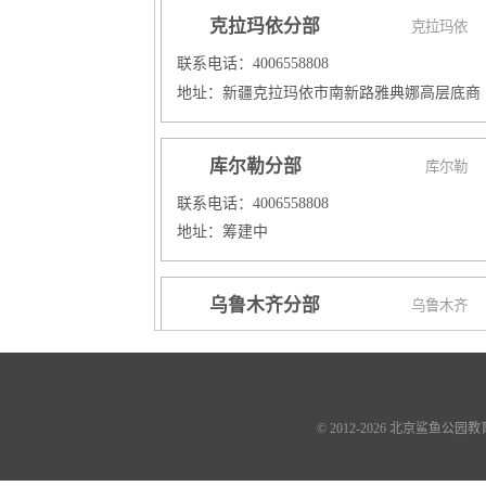
克拉玛依分部
克拉玛依
联系电话：4006558808
地址：新疆克拉玛依市南新路雅典娜高层底商
库尔勒分部
库尔勒
联系电话：4006558808
地址：筹建中
乌鲁木齐分部
乌鲁木齐
联系电话：4006558808
地址：
校区一：乌鲁木齐新市区铁路局爱家超市三楼
校区二：乌鲁木齐天山区国际置地新天地培训
© 2012-2026 北京鲨鱼
心
校区三：乌鲁木齐经开区爱地大厦三楼鲨鱼公