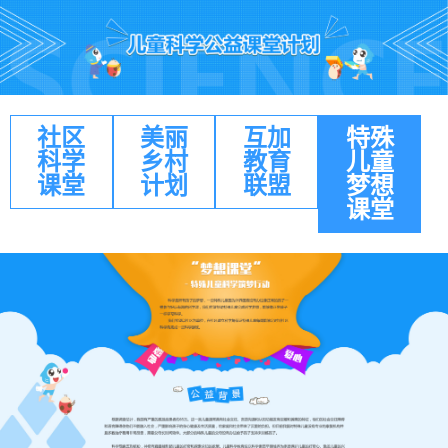
社区
美丽
互加
特殊
科学
乡村
教育
儿童
课堂
计划
联盟
梦想
课堂